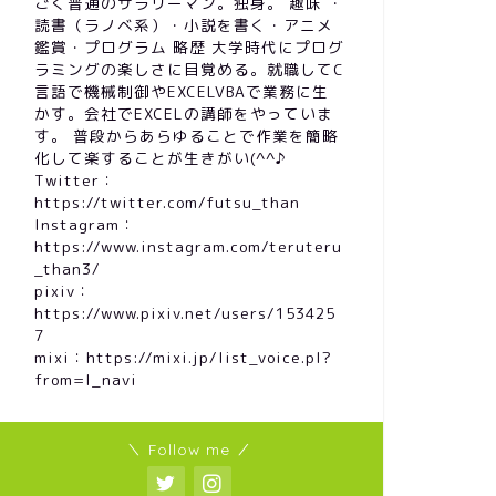
ごく普通のサラリーマン。独身。 趣味 ・
読書（ラノベ系）・小説を書く・アニメ
鑑賞・プログラム 略歴 大学時代にプログ
ラミングの楽しさに目覚める。就職してC
言語で機械制御やEXCELVBAで業務に生
かす。会社でEXCELの講師をやっていま
す。 普段からあらゆることで作業を簡略
化して楽することが生きがい(^^♪
Twitter：
https://twitter.com/futsu_than
Instagram：
https://www.instagram.com/teruteru
_than3/
pixiv：
https://www.pixiv.net/users/153425
7
mixi：https://mixi.jp/list_voice.pl?
from=l_navi
＼ Follow me ／