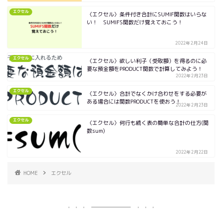
エクセル
〈エクセル〉条件付き合計にSUMIF関数はいらな
い！ SUMIFS関数だけ覚えておこう！
2022年2月24日
エクセル
〈エクセル〉欲しい利子（受取額）を得るのに必
要な預金額をPRODUCT関数で計算してみよう！
2022年2月23日
エクセル
〈エクセル〉合計でなくかけ合わせをする必要が
ある場合には関数PRODUCTを使おう！
2022年2月23日
エクセル
〈エクセル〉何行も続く表の簡単な合計の仕方(関
数sum)
2022年2月22日
HOME
エクセル