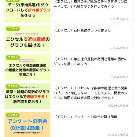
〈エクセル〉東京の平均気温のデータをダウンロ
ードして、折れ線グラフを作ってみよう
2022年3月8日
エクセル
〈エクセル〉近似直線グラフの書き方
2022年3月8日
エクセル
〈エクセル〉等加速度運動の時間と距離の関係の
グラフを描いてみよう！
2022年3月8日
エクセル
〈エクセル〉エクセルには数学や物理で使う関数
のグラフが存在しない！ でも大丈夫、関数のグ
ラフの描画方法は散布図で近似できる！
2022年2月28日
エクセル
〈エクセル〉アンケートの割合計算は簡単！
2022年2月25日