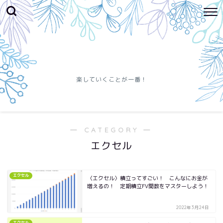
楽していくことが一番！
― CATEGORY ―
エクセル
エクセル
〈エクセル〉積立ってすごい！ こんなにお金が
増えるの！ 定期積立FV関数をマスターしよう！
2022年3月24日
エクセル