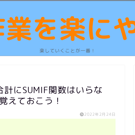
楽していくことが一番！
計にSUMIF関数はいらな
け覚えておこう！
2022年2月24日