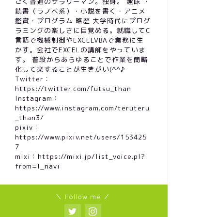
ごく普通のサラリーマン。独身。 趣味 ・
読書（ラノベ系）・小説を書く・アニメ
鑑賞・プログラム 略歴 大学時代にプログ
ラミングの楽しさに目覚める。就職してC
言語で機械制御やEXCELVBAで業務に生
かす。会社でEXCELの講師をやっていま
す。 普段からあらゆることで作業を簡略
化して楽することが生きがい(^^♪
Twitter：
https://twitter.com/futsu_than
Instagram：
https://www.instagram.com/teruteru
_than3/
pixiv：
https://www.pixiv.net/users/153425
7
mixi：https://mixi.jp/list_voice.pl?
from=l_navi
＼ Follow me ／