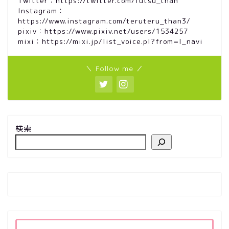
Twitter：https://twitter.com/futsu_than
Instagram：
https://www.instagram.com/teruteru_than3/
pixiv：https://www.pixiv.net/users/1534257
mixi：https://mixi.jp/list_voice.pl?from=l_navi
＼ Follow me ／
検索